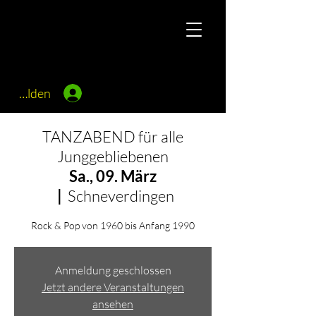
Anmelden
TANZABEND für alle
Junggebliebenen
Sa., 09. März
  |  
Schneverdingen
Rock & Pop von 1960 bis Anfang 1990
Anmeldung geschlossen
Jetzt andere Veranstaltungen
ansehen